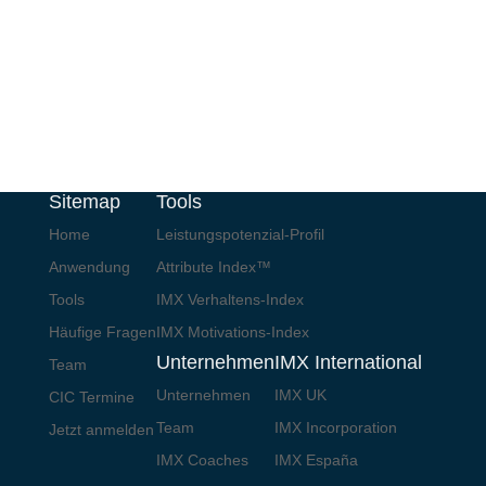
Sitemap
Tools
Home
Leistungspotenzial-Profil
Anwendung
Attribute Index™
Tools
IMX Verhaltens-Index
Häufige Fragen
IMX Motivations-Index
Unternehmen
IMX International
Team
Unternehmen
IMX UK
CIC Termine
Team
IMX Incorporation
Jetzt anmelden
IMX Coaches
IMX España