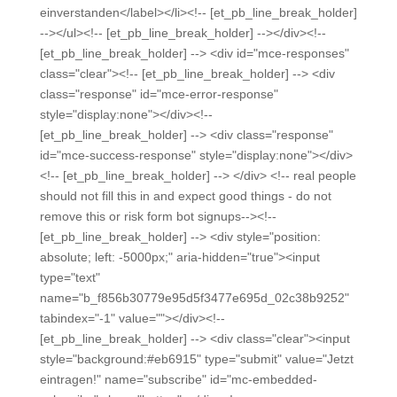
einverstanden</label></li><!-- [et_pb_line_break_holder]
--></ul><!-- [et_pb_line_break_holder] --></div><!--
[et_pb_line_break_holder] --> <div id="mce-responses"
class="clear"><!-- [et_pb_line_break_holder] --> <div
class="response" id="mce-error-response"
style="display:none"></div><!--
[et_pb_line_break_holder] --> <div class="response"
id="mce-success-response" style="display:none"></div>
<!-- [et_pb_line_break_holder] --> </div> <!-- real people
should not fill this in and expect good things - do not
remove this or risk form bot signups--><!--
[et_pb_line_break_holder] --> <div style="position:
absolute; left: -5000px;" aria-hidden="true"><input
type="text"
name="b_f856b30779e95d5f3477e695d_02c38b9252"
tabindex="-1" value=""></div><!--
[et_pb_line_break_holder] --> <div class="clear"><input
style="background:#eb6915" type="submit" value="Jetzt
eintragen!" name="subscribe" id="mc-embedded-