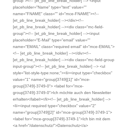
group"><!-- [et_pb_line_break_holder] --> <input
placeholder="Name" type="text" value=""
name="FNAME" class="" id="mce-FNAME"><!--
[et_pb_line_break_holder] --></div><!--
[et_pb_line_break_holder] --><div class="mc-field-
group"><!-- [et_pb_line_break_holder] --><input
placeholder="E-Mail" type="email" value=""
name="EMAIL" class="required email" id="mce-EMAIL">
<!-- [et_pb_line_break_holder] --></div><!--
[et_pb_line_break_holder] --><div class="mc-field-group
input-group"><!-- [et_pb_line_break_holder] --> <ul
style="list-style-type:none;"><li><input type="checkbox"
value="1" name="group[3749][1]" id="mce-
group[3749]-3749-0"> <label for="mce-
group[3749]-3749-0">Ich möchte auch den Newsletter
erhalten</label></li><!-- [et_pb_line_break_holder] -->
<li><input required type="checkbox" value="2"
name="group[3749][2]" id="mce-group[3749]-3749-1">
<label for="mce-group[3749]-3749-1">Ich bin mit dem
<a href="/datenschutz/">Datenschutz</a>