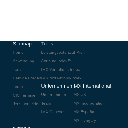
Sitemap
Tools
Home
Leistungspotenzial-Profil
Anwendung
Attribute Index™
Tools
IMX Verhaltens-Index
Häufige Fragen
IMX Motivations-Index
Unternehmen
IMX International
Team
Unternehmen
IMX UK
CIC Termine
Team
IMX Incorporation
Jetzt anmelden
IMX Coaches
IMX España
IMX Hungary