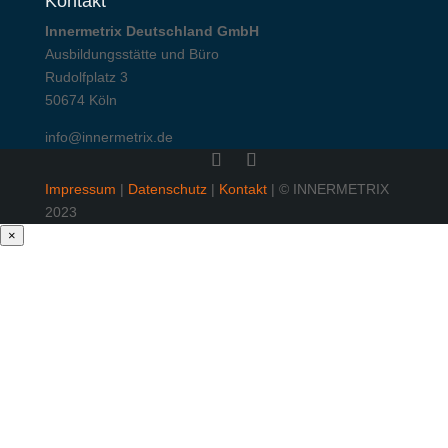
Kontakt
Innermetrix Deutschland GmbH
Ausbildungsstätte und Büro
Rudolfplatz 3
50674 Köln
info@innermetrix.de
Impressum
|
Datenschutz
|
Kontakt
| © INNERMETRIX
2023
×
Lernen Sie INNERMETRIX
kennen
In Vortrag und kompaktem Video-Kurs erklärt Ihnen