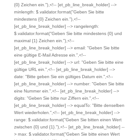
{0} Zeichen ein."),<!-- [et_pb_line_break_holder] -->
minlength: $.validator.format("Geben Sie bitte
mindestens {0} Zeichen ein."),<!--
[et_pb_line_break_holder] --> rangelength:
$.validator.format("Geben Sie bitte mindestens {0} und
maximal {1} Zeichen ein."),<!--
[et_pb_line_break_holder] --> email: "Geben Sie bitte
eine gültige E-Mail Adresse ein.",<!--
[et_pb_line_break_holder] --> url: "Geben Sie bitte eine
gültige URL ein.",<!-- [et_pb_line_break_holder] -->
date: "Bitte geben Sie ein gültiges Datum ein.",<!--
[et_pb_line_break_holder] --> number: "Geben Sie bitte
eine Nummer ein.",<!-- [et_pb_line_break_holder] -->
digits: "Geben Sie bitte nur Ziffern ein.",<!--
[et_pb_line_break_holder] --> equalTo: "Bitte denselben
Wert wiederholen.",<!-- [et_pb_line_break_holder] -->
range: $.validator.format("Geben Sie bitten einen Wert
zwischen {0} und {1}."),<!-- [et_pb_line_break_holder] --
> max: $.validator.format("Geben Sie bitte einen Wert