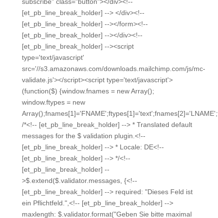
subscribe" class="button"></div><!--
[et_pb_line_break_holder] --> </div><!--
[et_pb_line_break_holder] --></form><!--
[et_pb_line_break_holder] --></div><!--
[et_pb_line_break_holder] --><script
type='text/javascript'
src='//s3.amazonaws.com/downloads.mailchimp.com/js/mc-
validate.js'></script><script type='text/javascript'>
(function($) {window.fnames = new Array();
window.ftypes = new
Array();fnames[1]='FNAME';ftypes[1]='text';fnames[2]='LNAME';f
/*<!-- [et_pb_line_break_holder] --> * Translated default
messages for the $ validation plugin.<!--
[et_pb_line_break_holder] --> * Locale: DE<!--
[et_pb_line_break_holder] --> */<!--
[et_pb_line_break_holder] --
>$.extend($.validator.messages, {<!--
[et_pb_line_break_holder] --> required: "Dieses Feld ist
ein Pflichtfeld.",<!-- [et_pb_line_break_holder] -->
maxlength: $.validator.format("Geben Sie bitte maximal