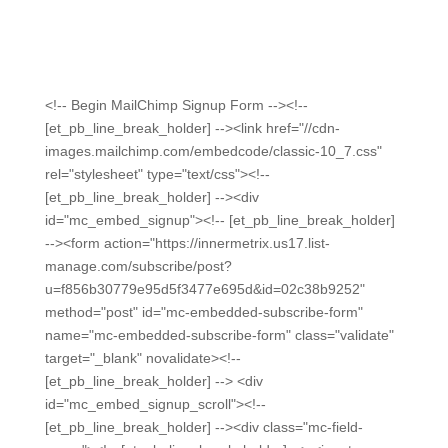
Maximilian Malchiner die Funktionsweise und das
Potential von INNERMETRIX. Bitte tragen Sie dafür
Ihren Namen und Ihre E-Mail ein.
<!-- Begin MailChimp Signup Form --><!--
[et_pb_line_break_holder] --><link href="//cdn-
images.mailchimp.com/embedcode/classic-10_7.css"
rel="stylesheet" type="text/css"><!--
[et_pb_line_break_holder] --><div
id="mc_embed_signup"><!-- [et_pb_line_break_holder]
--><form action="https://innermetrix.us17.list-
manage.com/subscribe/post?
u=f856b30779e95d5f3477e695d&id=02c38b9252"
method="post" id="mc-embedded-subscribe-form"
name="mc-embedded-subscribe-form" class="validate"
target="_blank" novalidate><!--
[et_pb_line_break_holder] --> <div
id="mc_embed_signup_scroll"><!--
[et_pb_line_break_holder] --><div class="mc-field-