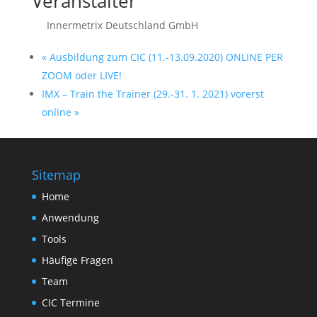
Veranstalter
Innermetrix Deutschland GmbH
«
Ausbildung zum CIC (11.-13.09.2020) ONLINE PER
ZOOM oder LIVE!
IMX – Train the Trainer (29.-31. 1. 2021) vorerst
online
»
Sitemap
Home
Anwendung
Tools
Häufige Fragen
Team
CIC Termine